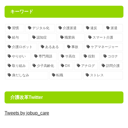
キーワード
習慣
デジタル化
介護派遣
違反
派遣
給与
認知症
職業病
スマート介護
介護ロボット
あるある
事故
ケアマネージャー
やりがい
専門用語
サ高住
役割
コロナ
取り組み
少子高齢化
DX
アナログ
訪問介護
身だしなみ
転職
ストレス
介護改革Twitter
Tweets by jobup_care