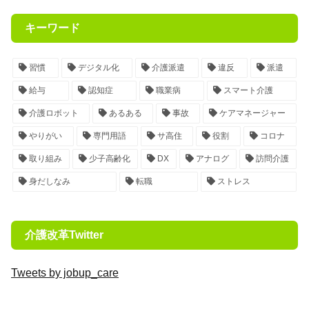
キーワード
習慣
デジタル化
介護派遣
違反
派遣
給与
認知症
職業病
スマート介護
介護ロボット
あるある
事故
ケアマネージャー
やりがい
専門用語
サ高住
役割
コロナ
取り組み
少子高齢化
DX
アナログ
訪問介護
身だしなみ
転職
ストレス
介護改革Twitter
Tweets by jobup_care