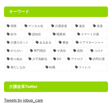
キーワード
習慣
デジタル化
介護派遣
違反
派遣
給与
認知症
職業病
スマート介護
介護ロボット
あるある
事故
ケアマネージャー
やりがい
専門用語
サ高住
役割
コロナ
取り組み
少子高齢化
DX
アナログ
訪問介護
身だしなみ
転職
ストレス
介護改革Twitter
Tweets by jobup_care