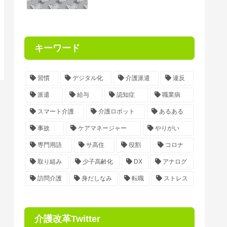
キーワード
習慣
デジタル化
介護派遣
違反
派遣
給与
認知症
職業病
スマート介護
介護ロボット
あるある
事故
ケアマネージャー
やりがい
専門用語
サ高住
役割
コロナ
取り組み
少子高齢化
DX
アナログ
訪問介護
身だしなみ
転職
ストレス
介護改革Twitter