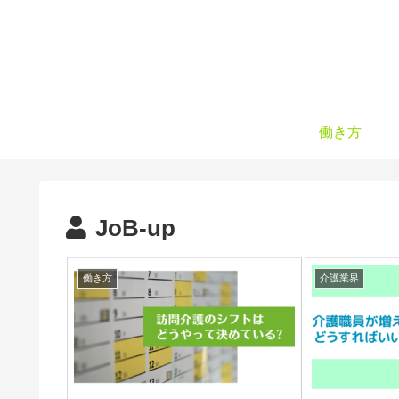
働き方
JoB-up
働き方
介護業界