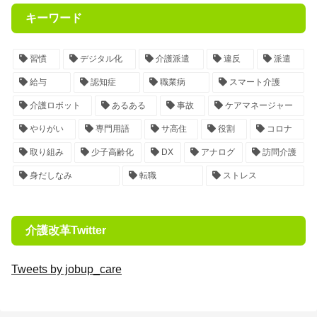
キーワード
習慣
デジタル化
介護派遣
違反
派遣
給与
認知症
職業病
スマート介護
介護ロボット
あるある
事故
ケアマネージャー
やりがい
専門用語
サ高住
役割
コロナ
取り組み
少子高齢化
DX
アナログ
訪問介護
身だしなみ
転職
ストレス
介護改革Twitter
Tweets by jobup_care