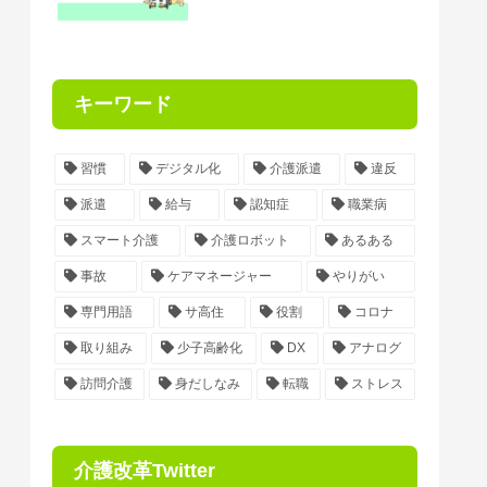
キーワード
習慣
デジタル化
介護派遣
違反
派遣
給与
認知症
職業病
スマート介護
介護ロボット
あるある
事故
ケアマネージャー
やりがい
専門用語
サ高住
役割
コロナ
取り組み
少子高齢化
DX
アナログ
訪問介護
身だしなみ
転職
ストレス
介護改革Twitter